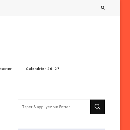
tacter
Calendrier 26-27
Vous
recherchiez
quelque
chose