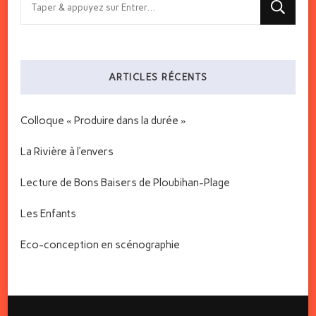
recherchiez
quelque
chose
ARTICLES RÉCENTS
?
Colloque « Produire dans la durée »
La Rivière à l’envers
Lecture de Bons Baisers de Ploubihan-Plage
Les Enfants
Eco-conception en scénographie