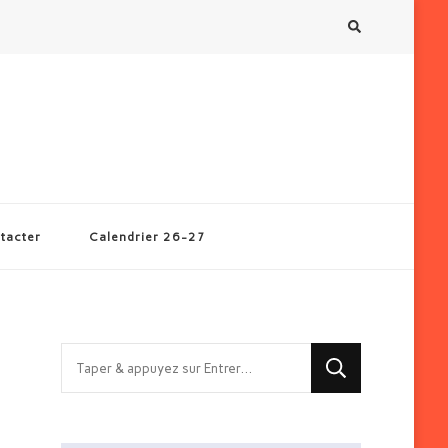
tacter
Calendrier 26-27
Vous
recherchiez
quelque
chose